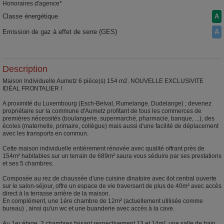
Honoraires d'agence*
Classe énergétique
A
Emission de gaz à effet de serre (GES)
A
Description
Maison Individuelle Aumetz 6 pièce(s) 154 m2. NOUVELLE EXCLUSIVITE
IDÉAL FRONTALIER !
A proximité du Luxembourg (Esch-Belval, Rumelange, Dudelange) ; devenez
propriétaire sur la commune d'Aumetz profitant de tous les commerces de
premières nécessités (boulangerie, supermarché, pharmacie, banque, ...), des
écoles (maternelle, primaire, collègue) mais aussi d'une facilité de déplacement
avec les transports en commun.
Cette maison individuelle entièrement rénovée avec qualité offrant près de
154m² habitables sur un terrain de 689m² saura vous séduire par ses prestations
et ses 5 chambres.
Composée au rez de chaussée d'une cuisine dinatoire avec ilot central ouverte
sur le salon-séjour, offre un espace de vie traversant de plus de 40m² avec accès
direct à la terrasse arrière de la maison.
En complément, une 1ére chambre de 12m² (actuellement utilisée comme
bureau) , ainsi qu'un wc et une buanderie avec accès à la cave.
Au 1er étage, 2 chambres faisant respectivement 13 et 14m², une salle de bain