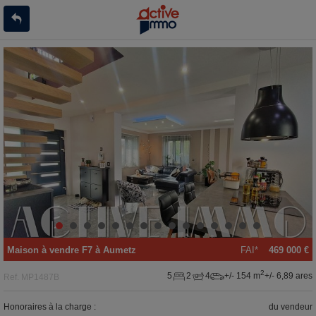
Maison
à vendre
F7 à
Aumetz
FAI*
469 000 €
2
5
2
4
+/- 154 m
+/- 6,89 ares
Ref.
MP1487B
Honoraires à la charge :
du vendeur