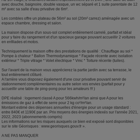
avec douche, baignoire, double vasque, un wc séparé et 1 suite parentale de 12
m² avec sa salle d'eau privative de 6m².
Les combles offre un plateau de 56m² au sol (20m² carrez) aménagée avec un
espace chambre, dressing et salon.
La maison dispose d'un sous-sol complet entièrement carrelé, parfait et idéal
pour y faire du rangement et d'un spacieux garage pouvant accueillir 2 voitures
en enfilades et motos.
Techniquement la maison offre des prestations de qualité : Chauffage au sol *
Pompe à chaleur * Ballon Thermodynamique * Façade récente avec isolation
extérieur * Triple vitrage * Volet électrique * Vmc * Toiture récente (tuiles).
Sur l'avant de la maison vous apprécierez la partie jardin avec sa terrasse, le
tout entièrement clôturé.
A l'arrière vous disposez également d'une cour privative pouvant servir de
stationnement complémentaires ou autre selon vos envies (parfait pour y
accueillir une table de ping-pong pour les amateurs !!! )
DPE réalisé : logement classé A pour 566kwh/m²/an ainsi que A pour les
émissions de gaz à effet de serre pour 2 kg co²/m²/an.
Montant estimé des dépenses annuelles d'énergie pour un usage standard :
entre 840€ et 1190€ par an. Prix moyens des énergies indexés sur l'année 2021,
2022, 2023 (abonnements compris)
Les informations sur les risques auxquels ce bien est exposé sont disponibles
sur le site Géorisques : www.georisques.gouv.fr ».
A NE PAS MANQUER