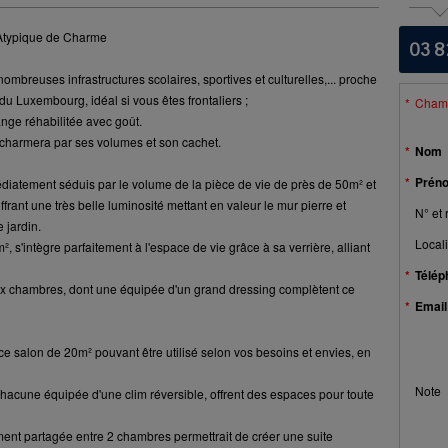
Atypique de Charme
03 8
breuses infrastructures scolaires, sportives et culturelles,... proche
du Luxembourg, idéal si vous êtes frontaliers ;
Champ
nge réhabilitée avec goût.
charmera par ses volumes et son cachet.
Nom
Prén
diatement séduis par le volume de la pièce de vie de près de 50m² et
ffrant une très belle luminosité mettant en valeur le mur pierre et
N° et 
 jardin.
Locali
 s'intègre parfaitement à l'espace de vie grâce à sa verrière, alliant
Télép
ux chambres, dont une équipée d'un grand dressing complètent ce
Email
e salon de 20m² pouvant être utilisé selon vos besoins et envies, en
Note
hacune équipée d'une clim réversible, offrent des espaces pour toute
ent partagée entre 2 chambres permettrait de créer une suite