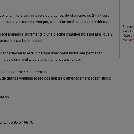
de la famille et /ou ami, ce studio au rez-de-chaussée de 21 m² sera
lle d'eau avec douche, vasque, wc et d'un accès direct aux extérieurs.
En envoy
soient e
oliment aménagé, agrémenté d'une piscine chauffée hors sol ainsi que 2
répondr
mirer le coucher de soleil.
confiden
buanderie-cellier et d'un garage avec porte motorisée permettant
en plus d'une facilité de stationnement dans la rue.
liant modernité et authenticité
d, de grands volumes et ses possibilités d'aménagement et son studio
sation
ERE : 06 95 67 68 76