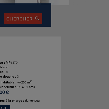
ce :
MP1379
aison
es :
6
de douche :
3
2
 habitable :
+/-250 m
ie terrain :
+/- 4,21 ares
00 €
res à la charge :
du vendeur
TACT