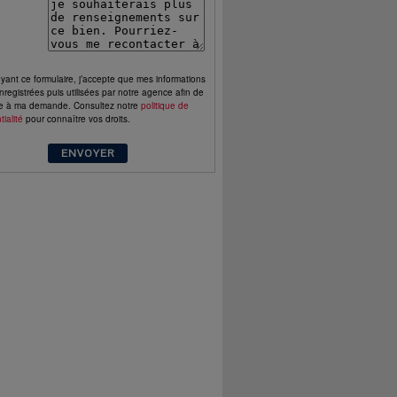
ant ce formulaire, j’accepte que mes informations
nregistrées puis utilisées par notre agence afin de
e à ma demande. Consultez notre
politique de
tialité
pour connaître vos droits.