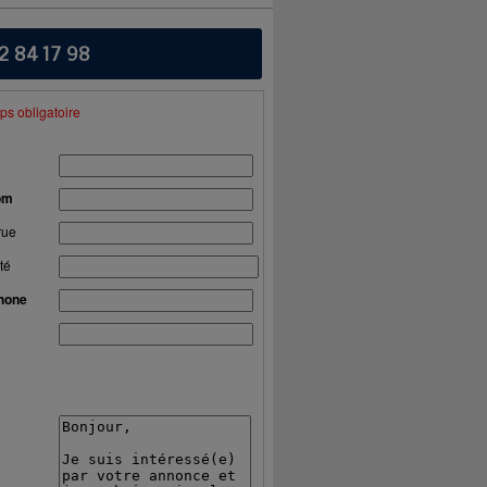
2 84 17 98
s obligatoire
om
rue
té
hone