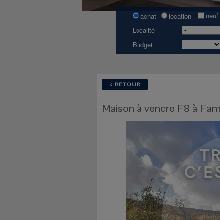
neuf
achat
location
Localité
Budget
< RETOUR
Maison
à vendre
F8 à
Fam