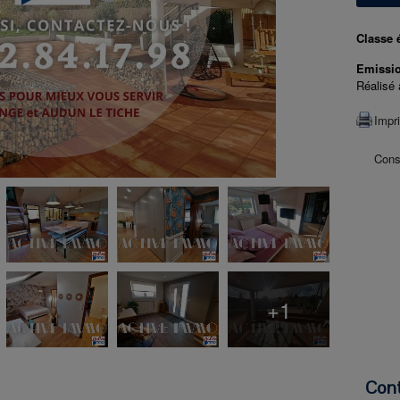
Classe 
Emissio
Réalisé 
Impr
Consu
+1
Con