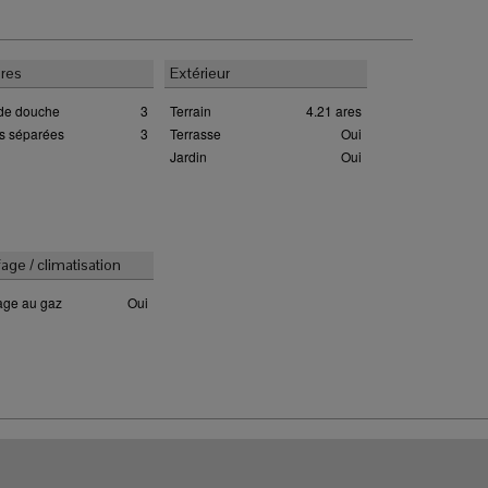
ires
Extérieur
 de douche
3
Terrain
4.21 ares
es séparées
3
Terrasse
Oui
Jardin
Oui
age / climatisation
age au gaz
Oui