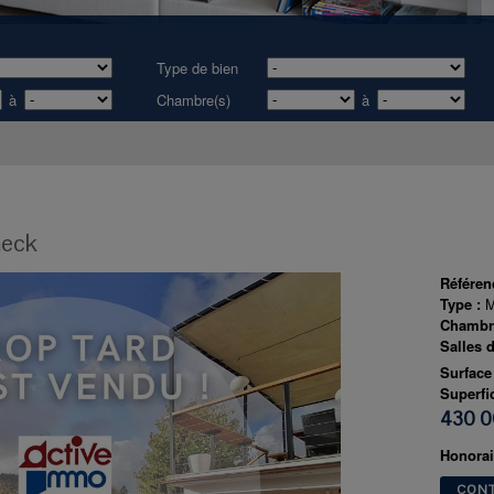
Type de bien
à
Chambre(s)
à
eck
Référen
Type :
M
Chambr
Salles 
Surface
Superfic
430 0
Honorai
CON