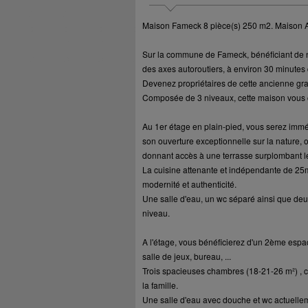
Maison Fameck 8 pièce(s) 250 m2. Maison 
Sur la commune de Fameck, bénéficiant de nom
des axes autoroutiers, à environ 30 minutes 
Devenez propriétaires de cette ancienne gra
Composée de 3 niveaux, cette maison vous 
Au 1er étage en plain-pied, vous serez immé
son ouverture exceptionnelle sur la nature, o
donnant accès à une terrasse surplombant le
La cuisine attenante et indépendante de 25m²,
modernité et authenticité.
Une salle d'eau, un wc séparé ainsi que de
niveau.
A l'étage, vous bénéficierez d'un 2ème espac
salle de jeux, bureau, ...
Trois spacieuses chambres (18-21-26 m²) , c
la famille.
Une salle d'eau avec douche et wc actuellem