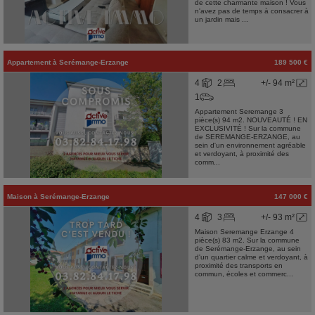
de cette charmante maison ! Vous
n'avez pas de temps à consacrer à
un jardin mais ...
Appartement
à
Serémange-Erzange
189 500 €
4
2
+/- 94 m²
1
Appartement Seremange 3
pièce(s) 94 m2. NOUVEAUTÉ ! EN
EXCLUSIVITÉ ! Sur la commune
de SEREMANGE-ERZANGE, au
sein d'un environnement agréable
et verdoyant, à proximité des
comm...
Maison
à
Serémange-Erzange
147 000 €
4
3
+/- 93 m²
Maison Seremange Erzange 4
pièce(s) 83 m2. Sur la commune
de Serémange-Erzange, au sein
d'un quartier calme et verdoyant, à
proximité des transports en
commun, écoles et commerc...