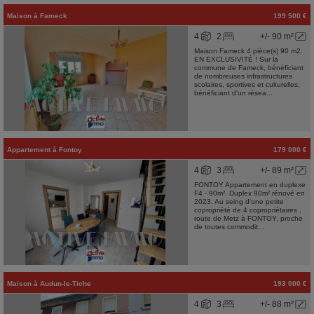
Maison
à
Fameck
199 500 €
4
2
+/- 90 m²
Maison Fameck 4 pièce(s) 90 m2.
EN EXCLUSIVITÉ ! Sur la
commune de Fameck, bénéficiant
de nombreuses infrastructures
scolaires, sportives et culturelles,
bénéficiant d'un résea...
Appartement
à
Fontoy
179 000 €
4
3
+/- 89 m²
FONTOY Appartement en duplexe
F4 - 90m². Duplex 90m² rénové en
2023. Au seing d'une petite
copropriété de 4 copropriétaires ,
route de Metz à FONTOY, proche
de toutes commodit...
Maison
à
Audun-le-Tiche
193 000 €
4
3
+/- 88 m²