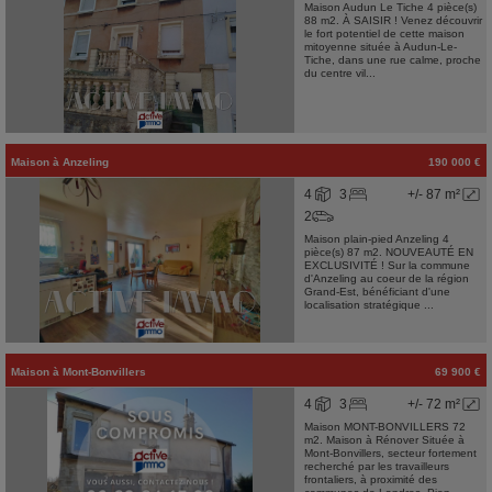
Maison Audun Le Tiche 4 pièce(s)
88 m2. À SAISIR ! Venez découvrir
le fort potentiel de cette maison
mitoyenne située à Audun-Le-
Tiche, dans une rue calme, proche
du centre vil...
Maison
à
Anzeling
190 000 €
4
3
+/- 87 m²
2
Maison plain-pied Anzeling 4
pièce(s) 87 m2. NOUVEAUTÉ EN
EXCLUSIVITÉ ! Sur la commune
d'Anzeling au coeur de la région
Grand-Est, bénéficiant d'une
localisation stratégique ...
Maison
à
Mont-Bonvillers
69 900 €
4
3
+/- 72 m²
Maison MONT-BONVILLERS 72
m2. Maison à Rénover Située à
Mont-Bonvillers, secteur fortement
recherché par les travailleurs
frontaliers, à proximité des