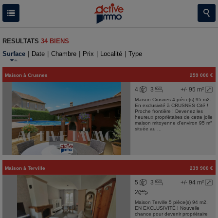
RESULTATS
34 BIENS
Surface
|
Date
|
Chambre
|
Prix
|
Localité
|
Type
Maison
à
Crusnes
259 000 €
4
3
+/- 95 m²
Maison Crusnes 4 pièce(s) 95 m2.
En exclusivité à CRUSNES Cité !
Proche frontière ! Devenez les
heureux propriétaires de cette jolie
maison mitoyenne d'environ 95 m²
située au ...
Maison
à
Terville
239 900 €
5
3
+/- 94 m²
2
Maison Terville 5 pièce(s) 94 m2.
EN EXCLUSIVITÉ ! Nouvelle
chance pour devenir propriétaire