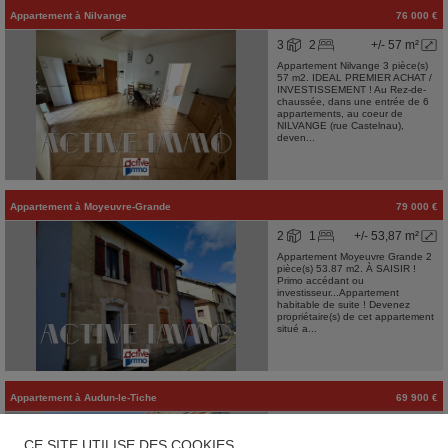
Appartement
à
Nilvange
76 000 €
3
2
+/- 57 m²
Appartement Nilvange 3 pièce(s)
57 m2. IDEAL PREMIER ACHAT /
INVESTISSEMENT ! Au Rez-de-
chaussée, dans une entrée de 6
appartements, au coeur de
NILVANGE (rue Castelnau),
deven...
Appartement
à
Moyeuvre-Grande
79 000 €
2
1
+/- 53,87 m²
Appartement Moyeuvre Grande 2
pièce(s) 53.87 m2. À SAISIR !
Primo accédant ou
investisseur...Appartement
habitable de suite ! Devenez
propriétaire(s) de cet appartement
situé a...
Appartement
à
Audun-le-Tiche
69 900 €
3
1
+/- 51,08 m²
CE SITE UTILISE DES COOKIES
Appartement Audun Le Tiche 3