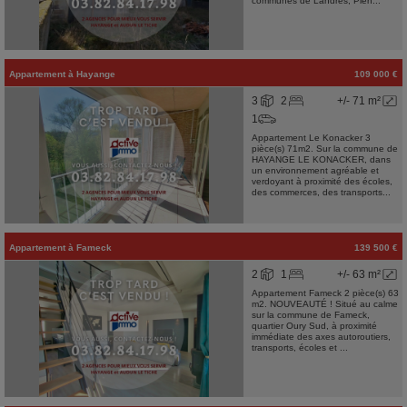
communes de Landres, Pien...
Appartement
à
Hayange
109 000 €
3
2
+/- 71 m²
1
Appartement Le Konacker 3
pièce(s) 71m2. Sur la commune de
HAYANGE LE KONACKER, dans
un environnement agréable et
verdoyant à proximité des écoles,
des commerces, des transports...
Appartement
à
Fameck
139 500 €
2
1
+/- 63 m²
Appartement Fameck 2 pièce(s) 63
m2. NOUVEAUTÉ ! Situé au calme
sur la commune de Fameck,
quartier Oury Sud, à proximité
immédiate des axes autoroutiers,
transports, écoles et ...