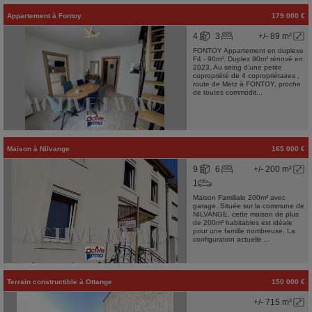
Appartement
à
Fontoy
179 000 €
4
3
+/- 89 m²
FONTOY Appartement en duplexe
F4 - 90m². Duplex 90m² rénové en
2023. Au seing d'une petite
copropriété de 4 copropriétaires ,
route de Metz à FONTOY, proche
de toutes commodit...
Maison
à
Nilvange
165 000 €
9
6
+/- 200 m²
1
Maison Familiale 200m² avec
garage. Située sur la commune de
NILVANGE, cette maison de plus
de 200m² habitables est idéale
pour une famille nombreuse. La
configuration actuelle ...
Terrain constructible
à
Ottange
150 000 €
+/- 715 m²