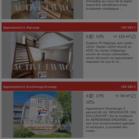
d'Anzeling au coeur de la région
Grand-Est, bénéficiant d'une
localisation stratégique ...
Appartement
à
Algrange
190 000 €
5
3
+/- 110 m²
Duplexe F5 Algrange avec jardin -
110m². Duplex 110m² rénové en
2025. Au centre d'Algrange,
proche de toutes commodités,
venez découvrir cet appartement
disposant de tout le co...
Appartement
à
Serémange-Erzange
189 500 €
4
2
+/- 94 m²
1
Appartement Seremange 3
pièce(s) 94 m2. NOUVEAUTÉ ! EN
EXCLUSIVITÉ ! Sur la commune
de SEREMANGE-ERZANGE, au
sein d'un environnement agréable
et verdoyant, à proximité des
comm...