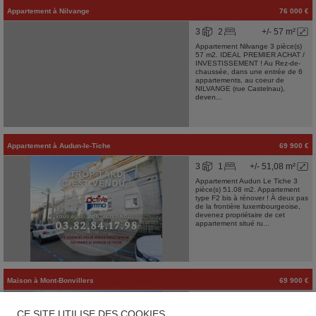
Appartement
à
Nilvange
76 000 €
3
2
+/- 57 m²
Appartement Nilvange 3 pièce(s)
57 m2. IDEAL PREMIER ACHAT /
INVESTISSEMENT ! Au Rez-de-
chaussée, dans une entrée de 6
appartements, au coeur de
NILVANGE (rue Castelnau),
deven...
Appartement
à
Audun-le-Tiche
69 900 €
3
1
+/- 51,08 m²
Appartement Audun Le Tiche 3
pièce(s) 51.08 m2. Appartement
type F2 bis à rénover ! À deux pas
de la frontière luxembourgeoise,
devenez propriétaire de cet
appartement situé ru...
Maison
à
Mont-Bonvillers
69 900 €
4
3
+/- 72 m²
CE SITE UTILISE DES COOKIES
Maison MONT-BONVILLERS 72