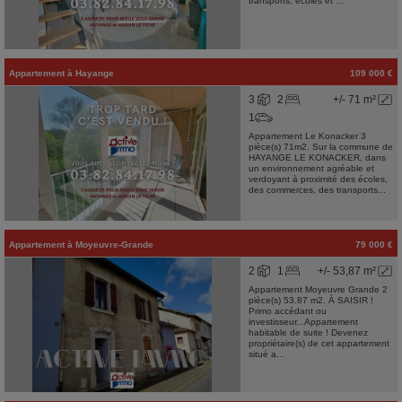
transports, écoles et ...
Appartement
à
Hayange
109 000 €
3
2
+/- 71 m²
1
Appartement Le Konacker 3
pièce(s) 71m2. Sur la commune de
HAYANGE LE KONACKER, dans
un environnement agréable et
verdoyant à proximité des écoles,
des commerces, des transports...
Appartement
à
Moyeuvre-Grande
79 000 €
2
1
+/- 53,87 m²
Appartement Moyeuvre Grande 2
pièce(s) 53.87 m2. À SAISIR !
Primo accédant ou
investisseur...Appartement
habitable de suite ! Devenez
propriétaire(s) de cet appartement
situé a...