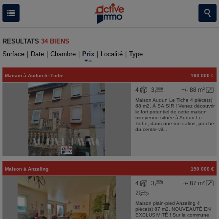
RESULTATS
34 BIENS
Surface
|
Date
|
Chambre
|
Prix
|
Localité
|
Type
Maison
à
Audun-le-Tiche
193 000 €
4
3
+/- 88 m²
Maison Audun Le Tiche 4 pièce(s)
88 m2. À SAISIR ! Venez découvrir
le fort potentiel de cette maison
mitoyenne située à Audun-Le-
Tiche, dans une rue calme, proche
du centre vil...
Maison
à
Anzeling
190 000 €
4
3
+/- 87 m²
2
Maison plain-pied Anzeling 4
pièce(s) 87 m2. NOUVEAUTÉ EN
EXCLUSIVITÉ ! Sur la commune