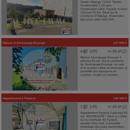
Terrain Ottange 715m². Terrain
Constructible 7.15 ares.
Construction Libre. Façade environ
12m par 53,5m. Situé sur la
commune d'Ottange, N'attendez
plus pour saisir cette bell...
Maison
à
Serémange-Erzange
147 000 €
4
3
+/- 93 m²
Maison Seremange Erzange 4
pièce(s) 83 m2. Sur la commune
de Serémange-Erzange, au sein
d'un quartier calme et verdoyant, à
proximité des transports en
commun, écoles et commerc...
Appartement
à
Fameck
139 500 €
2
1
+/- 63 m²
Appartement Fameck 2 pièce(s) 63
m2. NOUVEAUTÉ ! Situé au calme
sur la commune de Fameck,
quartier Oury Sud, à proximité
immédiate des axes autoroutiers,