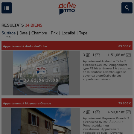
RESULTATS
34 BIENS
Surface
|
Date
|
Chambre
|
Prix
|
Localité
|
Type
Appartement
à
Audun-le-Tiche
69 900 €
3
1
+/- 51,08 m²
Appartement Audun Le Tiche 3
pièce(s) 51.08 m2. Appartement
type F2 bis à rénover ! À deux pas
de la frontière luxembourgeoise,
devenez propriétaire de cet
appartement situé ru...
Appartement
à
Moyeuvre-Grande
79 000 €
2
1
+/- 53,87 m²
Appartement Moyeuvre Grande 2
pièce(s) 53.87 m2. À SAISIR !
Primo accédant ou
investisseur...Appartement
habitable de suite ! Devenez