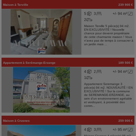
Maison
à
Terville
239 900 €
5
3
+/- 94 m²
2
Maison Terville 5 pièce(s) 94 m2.
EN EXCLUSIVITÉ ! Nouvelle
chance pour devenir propriétaire
de cette charmante maison ! Vous
n'avez pas de temps à consacrer à
un jardin mais ...
Appartement
à
Serémange-Erzange
189 500 €
4
2
+/- 94 m²
1
Appartement Seremange 3
pièce(s) 94 m2. NOUVEAUTÉ ! EN
EXCLUSIVITÉ ! Sur la commune
de SEREMANGE-ERZANGE, au
sein d'un environnement agréable
et verdoyant, à proximité des
comm...
Maison
à
Crusnes
259 000 €
4
3
+/- 95 m²
Maison Crusnes 4 pièce(s) 95 m2.