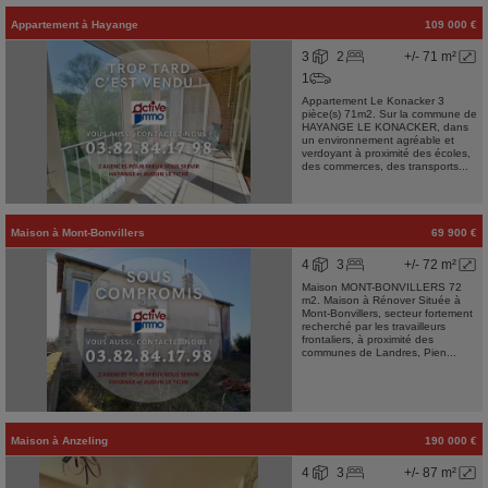
Appartement
à
Hayange
109 000 €
3
2
+/- 71 m²
1
Appartement Le Konacker 3
pièce(s) 71m2. Sur la commune de
HAYANGE LE KONACKER, dans
un environnement agréable et
verdoyant à proximité des écoles,
des commerces, des transports...
Maison
à
Mont-Bonvillers
69 900 €
4
3
+/- 72 m²
Maison MONT-BONVILLERS 72
m2. Maison à Rénover Située à
Mont-Bonvillers, secteur fortement
recherché par les travailleurs
frontaliers, à proximité des
communes de Landres, Pien...
Maison
à
Anzeling
190 000 €
4
3
+/- 87 m²