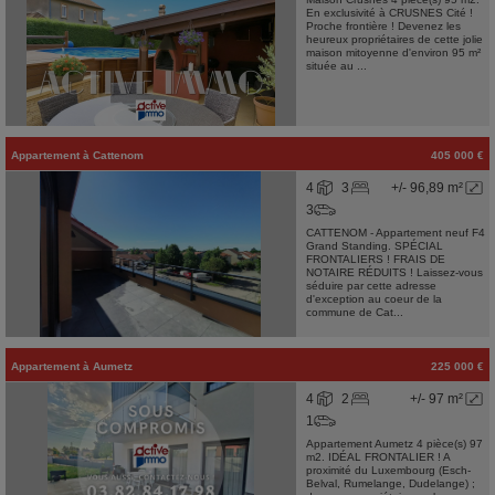
En exclusivité à CRUSNES Cité !
Proche frontière ! Devenez les
heureux propriétaires de cette jolie
maison mitoyenne d'environ 95 m²
située au ...
Appartement
à
Cattenom
405 000 €
4
3
+/- 96,89 m²
3
CATTENOM - Appartement neuf F4
Grand Standing. SPÉCIAL
FRONTALIERS ! FRAIS DE
NOTAIRE RÉDUITS ! Laissez-vous
séduire par cette adresse
d'exception au coeur de la
commune de Cat...
Appartement
à
Aumetz
225 000 €
4
2
+/- 97 m²
1
Appartement Aumetz 4 pièce(s) 97
m2. IDÉAL FRONTALIER ! A
proximité du Luxembourg (Esch-
Belval, Rumelange, Dudelange) ;