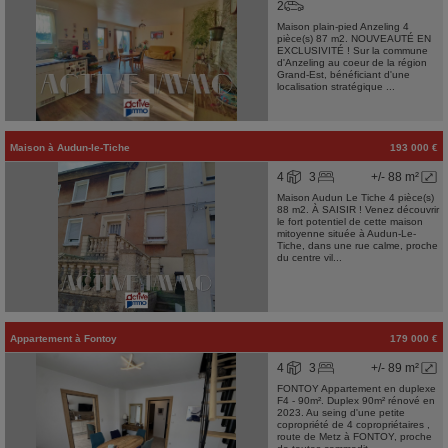
2
Maison plain-pied Anzeling 4
pièce(s) 87 m2. NOUVEAUTÉ EN
EXCLUSIVITÉ ! Sur la commune
d'Anzeling au coeur de la région
Grand-Est, bénéficiant d'une
localisation stratégique ...
Maison
à
Audun-le-Tiche
193 000 €
4
3
+/- 88 m²
Maison Audun Le Tiche 4 pièce(s)
88 m2. À SAISIR ! Venez découvrir
le fort potentiel de cette maison
mitoyenne située à Audun-Le-
Tiche, dans une rue calme, proche
du centre vil...
Appartement
à
Fontoy
179 000 €
4
3
+/- 89 m²
FONTOY Appartement en duplexe
F4 - 90m². Duplex 90m² rénové en
2023. Au seing d'une petite
copropriété de 4 copropriétaires ,
route de Metz à FONTOY, proche