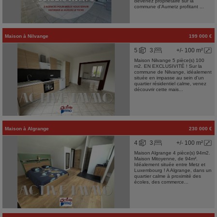
devenez propriétaire sur la
commune d'Aumetz profitant ...
Maison
à
Nilvange
199 000 €
5
3
+/- 100 m²
Maison Nilvange 5 pièce(s) 100
m2. EN EXCLUSIVITÉ ! Sur la
commune de Nilvange, idéalement
située en impasse au sein d'un
quartier résidentiel calme, venez
découvrir cette mais...
Maison
à
Algrange
230 000 €
4
3
+/- 100 m²
Maison Algrange 4 pièce(s) 94m2.
Maison Mitoyenne, de 94m².
Idéalement située entre Metz et
Luxembourg ! A Algrange, dans un
quartier calme à proximité des
écoles, des commerce...