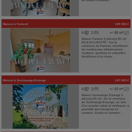
de toutes commodit...
Maison
à
Fameck
199 500 €
4
2
+/- 90 m²
Maison Fameck 4 pièce(s) 90 m2.
EN EXCLUSIVITÉ ! Sur la
commune de Fameck, bénéficiant
de nombreuses infrastructures
scolaires, sportives et culturelles,
bénéficiant d'un résea...
Maison
à
Serémange-Erzange
147 000 €
4
3
+/- 93 m²
Maison Seremange Erzange 4
pièce(s) 83 m2. Sur la commune
de Serémange-Erzange, au sein
d'un quartier calme et verdoyant, à
proximité des transports en
commun, écoles et commerc...