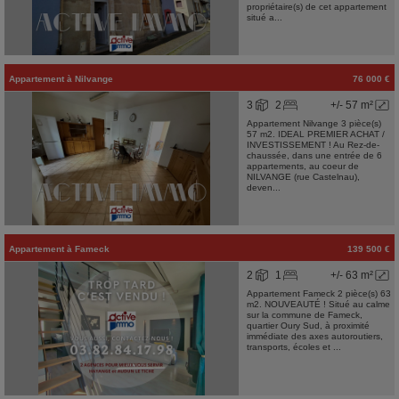
propriétaire(s) de cet appartement
situé a...
Appartement
à
Nilvange
76 000 €
3
2
+/- 57 m²
Appartement Nilvange 3 pièce(s)
57 m2. IDEAL PREMIER ACHAT /
INVESTISSEMENT ! Au Rez-de-
chaussée, dans une entrée de 6
appartements, au coeur de
NILVANGE (rue Castelnau),
deven...
Appartement
à
Fameck
139 500 €
2
1
+/- 63 m²
Appartement Fameck 2 pièce(s) 63
m2. NOUVEAUTÉ ! Situé au calme
sur la commune de Fameck,
quartier Oury Sud, à proximité
immédiate des axes autoroutiers,
transports, écoles et ...