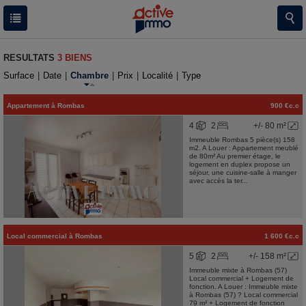
RESULTATS
3 BIENS
Surface
|
Date
|
Chambre
|
Prix
|
Localité
|
Type
Appartement
à
Rombas
900 €c.c
4
2
+/- 80 m²
Immeuble Rombas 5 pièce(s) 158
m2. A Louer : Appartement meublé
de 80m² Au premier étage, le
logement en duplex propose un
séjour, une cuisine-salle à manger
avec accès la ter...
Local commercial
à
Rombas
1 600 €c.c
5
2
+/- 158 m²
Immeuble mixte à Rombas (57)
Local commercial + Logement de
fonction. A Louer : Immeuble mixte
à Rombas (57) ? Local commercial
79 m² + Logement de fonction