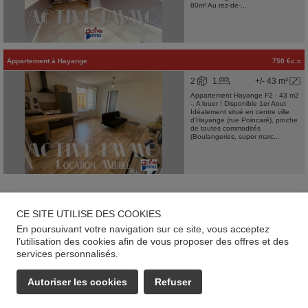
80m² Au rez-de-...
Appartement
à
Hayange
750 €c.c
2
1
+/- 43 m²
Appartement Hayange F2 - 43 m2
-. A louer ! Disponible 1er Aout
Idéalement situé en centre ville
d'Hayange (rue Poincaré), proche
de toutes commodités
(Boulangeries, super marc...
CE SITE UTILISE DES COOKIES
En poursuivant votre navigation sur ce site, vous acceptez
l’utilisation des cookies afin de vous proposer des offres et des
services personnalisés.
Autoriser les cookies
Refuser