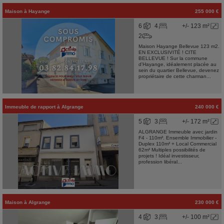
Maison
à
Hayange
255 000 €
6
4
+/- 123 m²
2
Maison Hayange Bellevue 123 m2.
EN EXCLUSIVITÉ ! CITE
BELLEVUE ! Sur la commune
d'Hayange, idéalement placée au
sein du quartier Bellevue, devenez
propriétaire de cette charman...
Immeuble de rapport
à
Algrange
240 000 €
5
3
+/- 172 m²
ALGRANGE Immeuble avec jardin
F4 - 110m². Ensemble Immobilier -
Duplex 110m² + Local Commercial
62m² Multiples possibilités de
projets ! Idéal investisseur,
profession libéral...
Maison
à
Algrange
230 000 €
4
3
+/- 100 m²