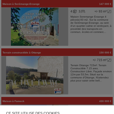
Maison
à
Serémange-Erzange
147 000 €
4
3
+/- 93 m²
Maison Seremange Erzange 4
pièce(s) 83 m2. Sur la commune
de Serémange-Erzange, au sein
d'un quartier calme et verdoyant, à
proximité des transports en
commun, écoles et commerc...
Terrain constructible
à
Ottange
150 000 €
+/- 715 m²
Terrain Ottange 715m². Terrain
Constructible 7.15 ares.
Construction Libre. Façade environ
12m par 53,5m. Situé sur la
commune d'Ottange, N'attendez
plus pour saisir cette bell...
Maison
à
Fameck
430 000 €
8
6
+/- 250 m²
CE SITE UTILISE DES COOKIES
1