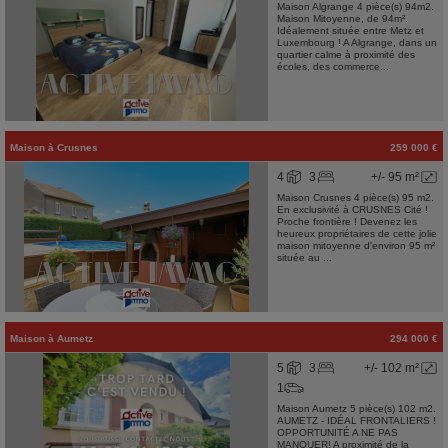
Maison Algrange 4 pièce(s) 94m2.
Maison Mitoyenne, de 94m².
Idéalement située entre Metz et
Luxembourg ! A Algrange, dans un
quartier calme à proximité des
écoles, des commerce...
Maison
à
Crusnes
259 000 €
4
3
+/- 95 m²
Maison Crusnes 4 pièce(s) 95 m2.
En exclusivité à CRUSNES Cité !
Proche frontière ! Devenez les
heureux propriétaires de cette jolie
maison mitoyenne d'environ 95 m²
située au ...
Maison
à
Aumetz
294 000 €
5
3
+/- 102 m²
1
Maison Aumetz 5 pièce(s) 102 m2.
AUMETZ - IDÉAL FRONTALIERS !
OPPORTUNITÉ A NE PAS
MANQUER! A proximité de la