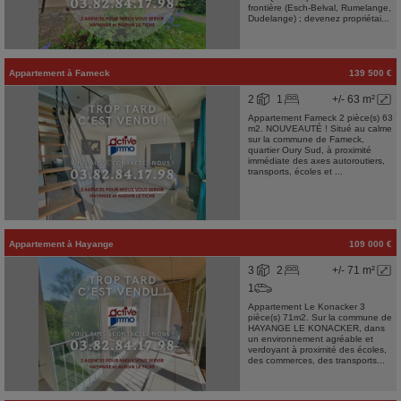
frontière (Esch-Belval, Rumelange,
Dudelange) ; devenez propriétai...
Appartement
à
Fameck
139 500 €
2
1
+/- 63 m²
Appartement Fameck 2 pièce(s) 63
m2. NOUVEAUTÉ ! Situé au calme
sur la commune de Fameck,
quartier Oury Sud, à proximité
immédiate des axes autoroutiers,
transports, écoles et ...
Appartement
à
Hayange
109 000 €
3
2
+/- 71 m²
1
Appartement Le Konacker 3
pièce(s) 71m2. Sur la commune de
HAYANGE LE KONACKER, dans
un environnement agréable et
verdoyant à proximité des écoles,
des commerces, des transports...