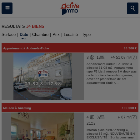
RESULTATS
34 BIENS
Surface
|
Date
|
Chambre
|
Prix
|
Localité
|
Type
Appartement
à
Audun-le-Tiche
69 900 €
3
1
+/- 51,08 m²
Appartement Audun Le Tiche 3
pièce(s) 51.08 m2. Appartement
type F2 bis à rénover ! À deux pas
de la frontière luxembourgeoise,
devenez propriétaire de cet
appartement situé ru...
Maison
à
Anzeling
190 000 €
4
3
+/- 87 m²
2
Maison plain-pied Anzeling 4
pièce(s) 87 m2. NOUVEAUTÉ EN
EXCLUSIVITÉ ! Sur la commune