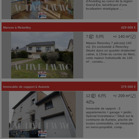
d'Anzeling au coeur de la région
Grand-Est, bénéficiant d'une
localisation stratégique ...
Maison
à
Retonfey
429 000 €
7
5
+/- 140 m²
Maison Retonfey 7 pièce(s) 140
m2. En exclusivité à Retonfey
Située dans un quartier résidentiel
calme, à 15min du centre de Metz,
cette maison Individuelle de 140
m² , constru...
Immeuble de rapport
à
Aumetz
375 000 €
12
6
+/- 209 m²
4
Immeuble de rapport - 3
appartements + garage + jardin.
Spécial Investisseur ! Situé sur la
commune de Aumetz, proche de
toutes commodités, cet immeuble
en mono-propriété, comp...