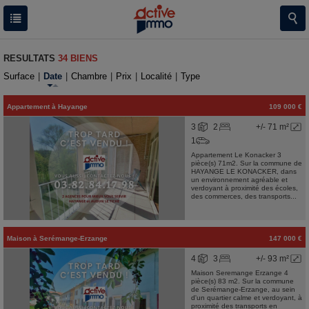
RESULTATS
34 BIENS
Surface
|
Date
|
Chambre
|
Prix
|
Localité
|
Type
Appartement
à
Hayange
109 000 €
3
2
+/- 71 m²
1
Appartement Le Konacker 3
pièce(s) 71m2. Sur la commune de
HAYANGE LE KONACKER, dans
un environnement agréable et
verdoyant à proximité des écoles,
des commerces, des transports...
Maison
à
Serémange-Erzange
147 000 €
4
3
+/- 93 m²
Maison Seremange Erzange 4
pièce(s) 83 m2. Sur la commune
de Serémange-Erzange, au sein
d'un quartier calme et verdoyant, à
proximité des transports en